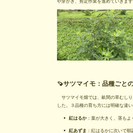
や芽かき、剪定作業を進めていきます
🍠サツマイモ：品種ごと
サツマイモ畑では、畝間の草むしり
した。３品種の育ち方には明確な違い
紅はるか
：葉が大きく、茎もよ
紅あずま
：紅はるかに次いで順