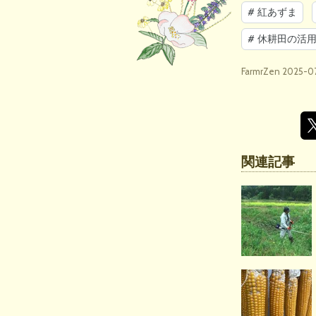
#
紅あずま
#
休耕田の活
FarmrZen
2025-07
関連記事