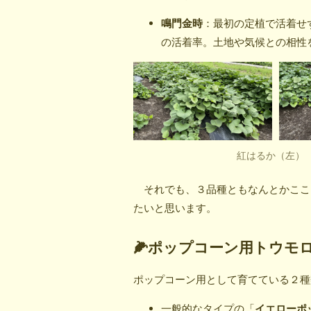
鳴門金時
：最初の定植で活着せ
の活着率。土地や気候との相性
紅はるか（左）
それでも、３品種ともなんとかここ
たいと思います。
🌽ポップコーン用トウモ
ポップコーン用として育てている２種
一般的なタイプの「
イエローポ