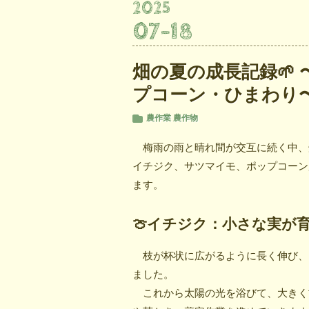
2025
07
-
18
畑の夏の成長記録🌱
プコーン・ひまわり
農作業
農作物
梅雨の雨と晴れ間が交互に続く中、
イチジク、サツマイモ、ポップコーン
ます。
🍈イチジク：小さな実が
枝が杯状に広がるように長く伸び、
ました。
これから太陽の光を浴びて、大きく