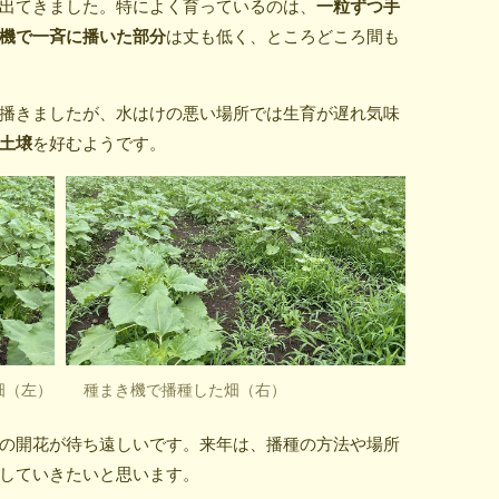
出てきました。特によく育っているのは、
一粒ずつ手
機で一斉に播いた部分
は丈も低く、ところどころ間も
播きましたが、水はけの悪い場所では生育が遅れ気味
土壌
を好むようです。
畑（左） 種まき機で播種した畑（右）
の開花が待ち遠しいです。来年は、播種の方法や場所
していきたいと思います。