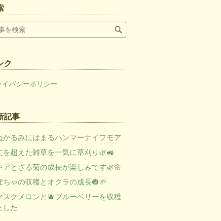
索
ンク
ライバシーポリシー
新記事
ぬかるみにはまるハンマーナイフモア
丈を超えた雑草を一気に草刈り🌿🚜
キアとざる菊の成長が楽しみです🌿🌼
ぼちゃの収穫とオクラの成長🎃🌱
マスクメロンと🫐ブルーベリーを収穫
ました