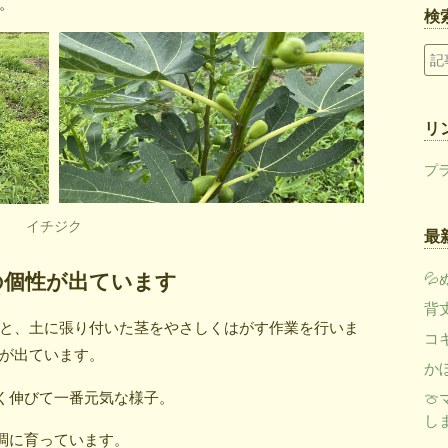
。
検
リ
プ
イチジク
最
の個性が出ています

背
と、土に張り付いた茎をやさしくはがす作業を行いま
コ
が出ています。
か
く伸びて一番元気な様子。

し
調に育っています。