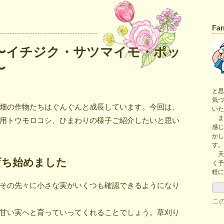
Fa
 〜イチジク・サツマイモ・ポッ
〜
と思
気づ
畑の作物たちはぐんぐんと成長しています。今回は、
いた
ま
用トウモロコシ、ひまわりの様子ご紹介したいと思い
感じ
かし
す。
天
育ち始めました
く予
軽に
その先々に小さな実がいくつも確認できるようになり
こ
甘い実へと育っていってくれることでしょう。草刈り