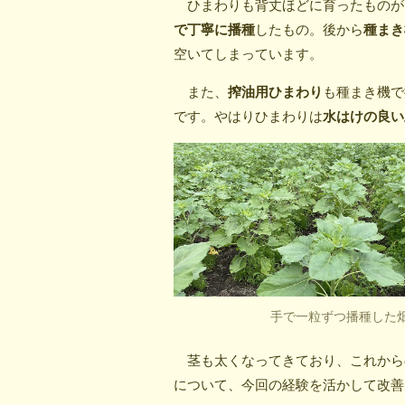
ひまわりも背丈ほどに育ったものが
で丁寧に播種
したもの。後から
種まき
空いてしまっています。
また、
搾油用ひまわり
も種まき機で
です。やはりひまわりは
水はけの良い
手で一粒ずつ播種した
茎も太くなってきており、これから
について、今回の経験を活かして改善