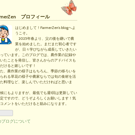
rmerZen プロフィール
はじめまして！FarmerZen’s blogへよ
うこそ。
2025年春より、父の後を継いで農
業を始めました。まだまだ初心者です
が、日々学びながら成長していきたい
っています。このブログでは、農作業の記録や
いたことを発信し、皆さんからのアドバイスも
だけると嬉しいです！
た、農作業の様子はもちろん、季節の移ろいを
られる草花の様子や農家ならでは旬の食材を活
た料理など、楽しんでいただければと思いま
候にもよりますが、最低でも週1回は更新してい
定ですので、どうぞよろしくお願いします！気
コメントをいただけると励みになります。
のブログについて