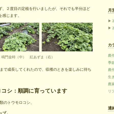
ず、２度目の定植を行いましたが、それでも半分ほど
月
を感じます。
▶
▶
カ
農作業
 鳴門金時（中） 紅あずま（右）
季節
まで成長してくれたので、収穫のときを楽しみに待ち
農作
生き
農家
ロコシ：順調に育っています
リフ
類のトウモロコシ、
連
ップ
」