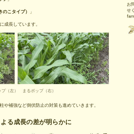
お
せ
きのこタイプ）
」
far
に成長しています。
ップ（左） まるポップ（右）
柱や補強など倒伏防止の対策も進めていきます。
による成長の差が明らかに