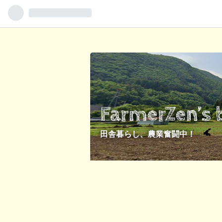
FarmerZen’s 
田舎暮らし、農業奮闘中！