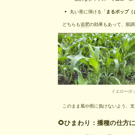
丸い形に弾ける「
まるポップ（
どちらも
追肥
の効果もあって、順調
イエローポ
このまま風や雨に負けないよう、支
🌻ひまわり：播種の仕方